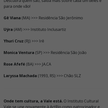
Descubra quem são, saiba mais sobre cada um deles e
para onde vão!
Gê Viana
(MA) >>> Residência São Jerônimo
Uýra
(AM) >>> Instituto Inclusartiz
Yhuri Cruz
(RJ) >>> Irê
Monica Ventura
(SP) >>> Residência São João
Rose Afefé
(BA) >>> JA.CA
Laryssa Machada
(1993, RS) >>> Chão SLZ
Onde tem cultura, a Vale está.
O Instituto Cultural
Vale se une novamente à ArtRio como patrocinador e