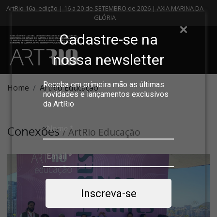
ArtRio 16a. edição | 16 a 20 de SETEMBRO de 2026 | AXIA MARINA DA
GLÓRIA
Cadastre-se na
nossa newsletter
Receba em primeira mão as últimas
Home
ArtRio Educação
novidades e lançamentos exclusivos
da ArtRio
Conexões
/ ArtRio Educação
Inscreva-se