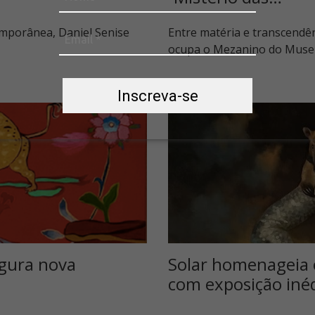
mporânea, Daniel Senise
Entre matéria e transcendênc
ocupa o Mezanino do Muse
Inscreva-se
ugura nova
Solar homenageia 
com exposição iné