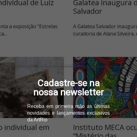
dividual de Luiz
Galatea inaugura 
Salvador
nta a exposição "Estrelas
A Galatea Salvador inaugura
rca…
curadoria de Alana Silveira,
Cadastre-se na
nossa newsletter
Receba
em primeira mão as últimas
novidades e lançamentos
exclusivos
da ArtRio
o individual em
Instituto MECA ocu
“Mistério das…