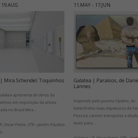
- 19.AUG
11.MAY - 17.JUN
 | Mira Schendel: Toquinhos
Galatea | Paraísos, de Dani
Lannes
 Galatea apresenta 60 obras da
Inspirado pelo poema Opiário, do
uinhos em exposição da artista
heterônimo mais impetuoso de F
cada no Brasil Mira…
Pessoa, Lannes transporta a ebuli
texto para…
R. Oscar Freire, 379 – Jardim Paulista
lo
Galatea | R. Oscar Freire, 379 – Jard