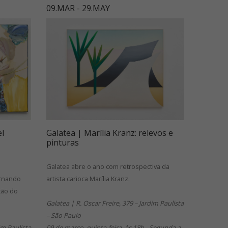
09.MAR - 29.MAY
el
Galatea | Marília Kranz: relevos e
pinturas
Galatea abre o ano com retrospectiva da
ernando
artista carioca Marília Kranz.
ção do
Galatea | R. Oscar Freire, 379 – Jardim Paulista
– São Paulo
im Paulista
09 de março, quinta-feira, às 18h - Segunda a