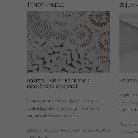
11.NOV - 16.DEC
28.JUN 
Galatea | Aislan Pankararu:
Galatea
mitocôndria ancestral
A galeria
Com curadoria e texto da crítica de arte
série Toq
Lisette Lagnado, a exposição reúne um
suíça radi
conjunto inédito de obras,…
Galatea | 
Galatea | R. Oscar Freire, 379 – Jardim Paulista
– São Pau
– São Paulo