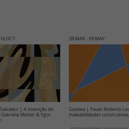
- 10.OCT
28.MAR - 09.MAY
 Salvador | A invenção do
Galatea | Paulo Roberto Lea
: Gabriela Melzer & Ygor
maleabilidades construtivas
n
. Artista autodidata, Leal se vale da