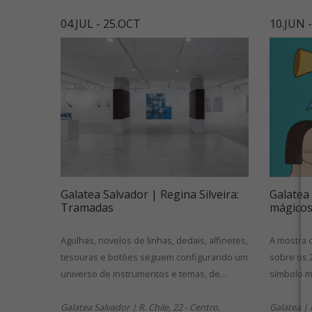
04.JUL - 25.OCT
10.JUN 
Galatea Salvador | Regina Silveira:
Galatea
Tramadas
mágico
Agulhas, novelos de linhas, dedais, alfinetes,
A mostra d
tesouras e botões seguem configurando um
sobre os 
universo de instrumentos e temas, de…
símbolo m
Galatea Salvador | R. Chile, 22 - Centro,
Galatea |