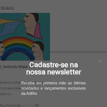
- 02.AUG
Cadastre-se na
 | Antonio Maia: símbolos
nossa newsletter
s
estaca o olhar singular de Maia
Receba
em primeira mão as últimas
22 Arcanos Maiores do tarô,
novidades e lançamentos
exclusivos
da ArtRio
ístico e…
 Rua Padre João Manuel, 808 –