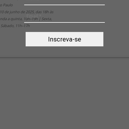
ão Paulo
10 de junho de 2025, das 18h às
nda a quinta, 10h–19h | Sexta,
 Sábado, 11h–17h
Inscreva-se