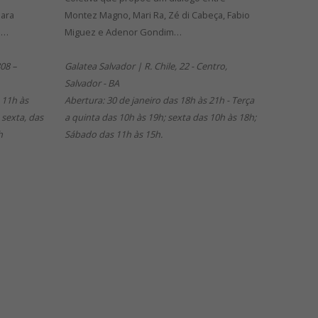
para
Montez Magno, Mari Ra, Zé di Cabeça, Fabio
o…
Miguez e Adenor Gondim…
08 –
Galatea Salvador | R. Chile, 22 - Centro,
Salvador - BA
 11h às
Abertura: 30 de janeiro das 18h às 21h - Terça
 sexta, das
a quinta das 10h às 19h; sexta das 10h às 18h;
h
Sábado das 11h às 15h.