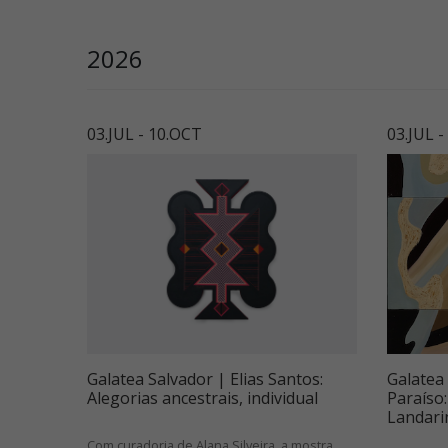
2026
03.JUL - 10.OCT
03.JUL 
Galatea Salvador | Elias Santos:
Galatea
Alegorias ancestrais, individual
Paraíso
Landari
Com curadoria de Alana Silveira, a mostra