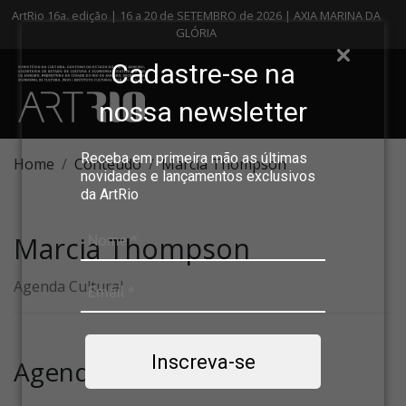
ArtRio 16a. edição | 16 a 20 de SETEMBRO de 2026 | AXIA MARINA DA
GLÓRIA
Cadastre-se na
nossa newsletter
Receba em primeira mão as últimas
Home
Conteúdo
Marcia Thompson
novidades e lançamentos exclusivos
da ArtRio
Marcia Thompson
Agenda Cultural
Inscreva-se
Agenda Cultural