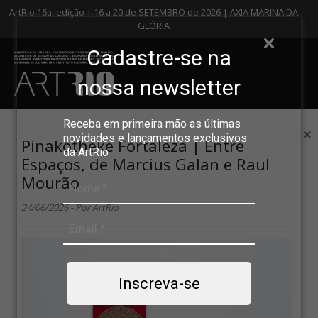
ArtRio 16a. edição | 16 a 20 de SETEMBRO de 2026 | AXIA MARINA DA
GLÓRIA
Cadastre-se na
nossa newsletter
Receba em primeira mão as últimas
×
novidades e lançamentos exclusivos
Pinakotheke Fortaleza | Entre
da ArtRio
Espaços, de Marcius Galan e Raul
Mourão
24/06/2026 - Por ArtRio
Inscreva-se