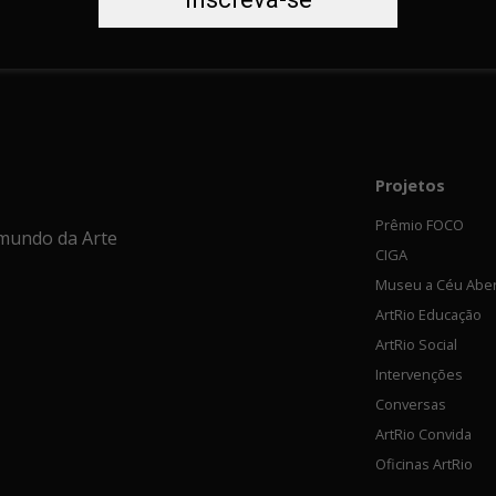
Projetos
Prêmio FOCO
mundo da Arte
CIGA
Museu a Céu Abe
ArtRio Educação
ArtRio Social
Intervenções
Conversas
ArtRio Convida
Oficinas ArtRio