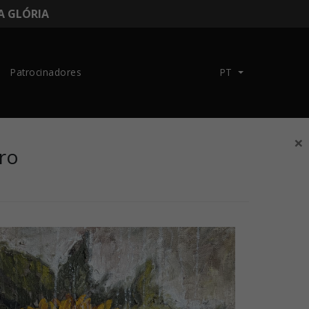
DA GLÓRIA
Patrocinadores
PT
×
tro