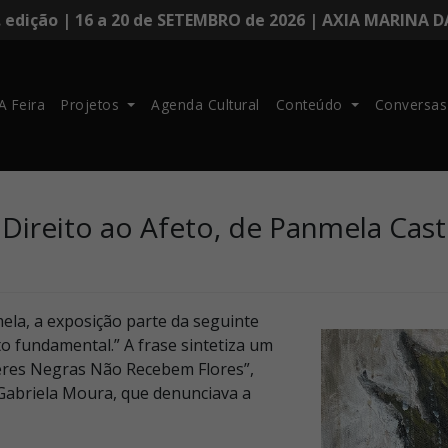
. edição | 16 a 20 de SETEMBRO de 2026 | AXIA MARINA 
A Feira
Projetos
Agenda Cultural
Conteúdo
Conversas
 Direito ao Afeto, de Panmela Cas
la, a exposição parte da seguinte
to fundamental.” A frase sintetiza um
heres Negras Não Recebem Flores”,
a Gabriela Moura, que denunciava a