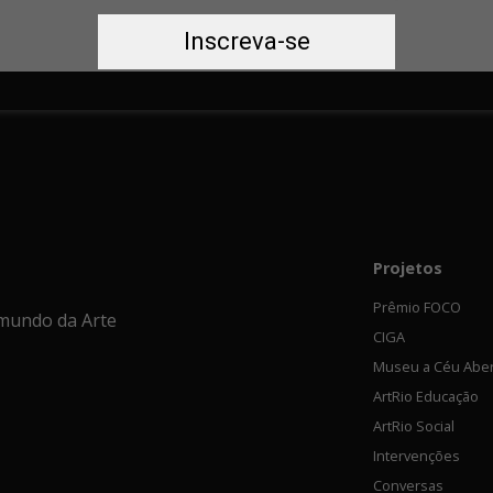
Inscreva-se
Projetos
Prêmio FOCO
mundo da Arte
CIGA
Museu a Céu Abe
ArtRio Educação
ArtRio Social
Intervenções
Conversas