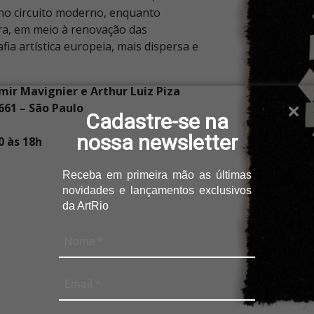
no circuito moderno, enquanto
a, em meio à renovação das
a artística europeia, mais dispersa e
ir Mavignier e Arthur Luiz Piza
661 – São Paulo
Cadastre-se na
nossa newsletter
0 às 18h
Receba
em primeira mão as últimas
novidades e lançamentos
exclusivos
da ArtRio