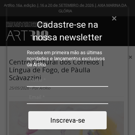
ArtRio 16a. edição | 16 a 20 de SETEMBRO de 2026 | AXIA MARINA DA
GLÓRIA
Cadastre-se na
nossa newsletter
Receba em primeira mão as últimas
×
novidades e lançamentos exclusivos
Centro Cultural dos Correios |
da ArtRio
Língua de Fogo, de Pàulla
Scàvazzini
25/05/2026 - Por ArtRio
Inscreva-se