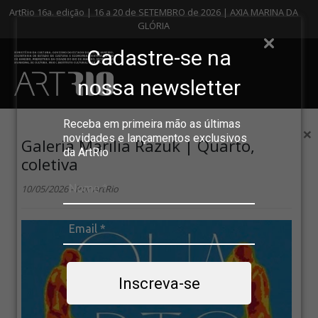
ArtRio 16a. edição | 16 a 20 de SETEMBRO de 2026 | AXIA MARINA DA
GLÓRIA
Cadastre-se na
nossa newsletter
Receba em primeira mão as últimas
×
novidades e lançamentos exclusivos
Galeria Marilia Razuk | Quarto,
da ArtRio
coletiva
10/05/2026 - Por ArtRio
Inscreva-se