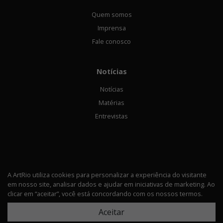
Quem somos
Imprensa
Fale conosco
Notícias
Notícias
Matérias
Entrevistas
A ArtRio utiliza cookies para personalizar a experiência do visitante
em nosso site, analisar dados e ajudar em iniciativas de marketing. Ao
Política de privacidade
clicar em “aceitar”, você está concordando com os nossos termos.
© 2026 ArtRio Todos os direitos rerservados
Aceitar