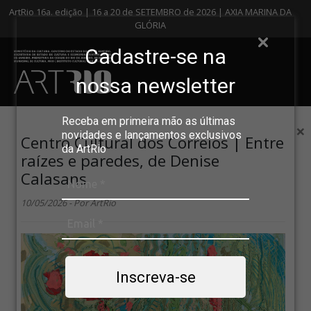
ArtRio 16a. edição | 16 a 20 de SETEMBRO de 2026 | AXIA MARINA DA
GLÓRIA
Cadastre-se na
nossa newsletter
Receba em primeira mão as últimas
×
novidades e lançamentos exclusivos
Centro Cultural dos Correios | Entre
da ArtRio
raízes e paredes, de Denise
Calasans
10/05/2026 - Por ArtRio
Inscreva-se