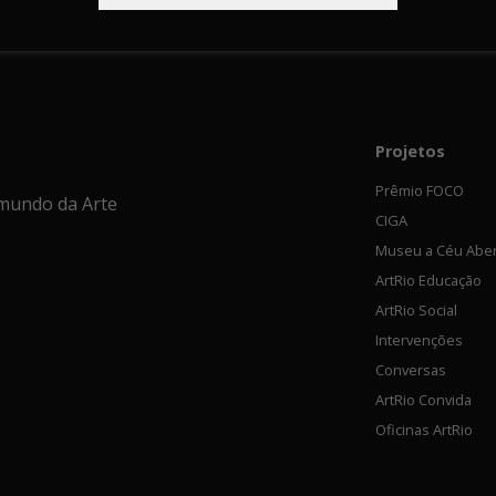
Projetos
Prêmio FOCO
mundo da Arte
CIGA
Museu a Céu Abe
ArtRio Educação
ArtRio Social
Intervenções
Conversas
ArtRio Convida
Oficinas ArtRio