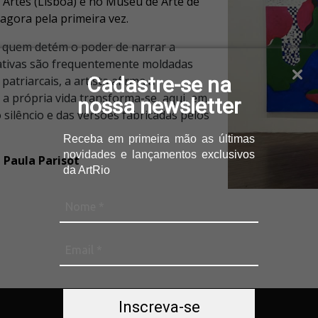
 Artes (Lisboa) e no Museu de Arte de
 agora pela primeira vez.
 quem detém o poder de narrar a
ativas são frequentemente moldadas
Cadastre-se na
patriarcais, a artista afirma a
 a própria vida transforma-se, aqui, em
nossa newsletter
lêncio e das versões fabricadas pelos
Receba
em primeira mão as últimas
novidades e lançamentos
exclusivos
 Paula Parisot
da ArtRio
Inscreva-se