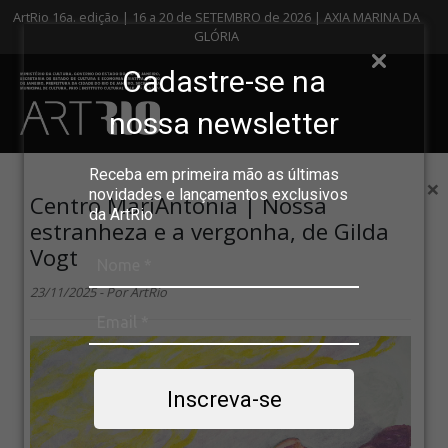
ArtRio 16a. edição | 16 a 20 de SETEMBRO de 2026 | AXIA MARINA DA
GLÓRIA
Cadastre-se na
nossa newsletter
Receba em primeira mão as últimas
×
novidades e lançamentos exclusivos
Centro MariAntonia | Nossa
da ArtRio
estranheza e a vergonha, de Gilda
Vogt
23/11/2025 - Por ArtRio
Inscreva-se