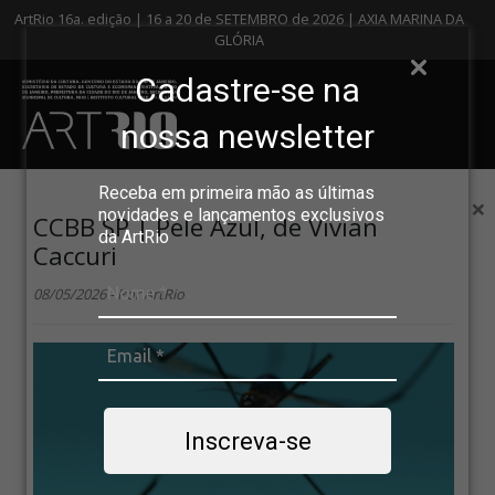
ArtRio 16a. edição | 16 a 20 de SETEMBRO de 2026 | AXIA MARINA DA
GLÓRIA
Cadastre-se na
nossa newsletter
Receba em primeira mão as últimas
×
novidades e lançamentos exclusivos
CCBB SP | Pele Azul, de Vivian
da ArtRio
Caccuri
08/05/2026 - Por ArtRio
Inscreva-se