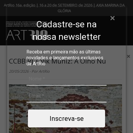
ArtRio 16a. edição | 16 a 20 de SETEMBRO de 2026 | AXIA MARINA DA
GLÓRIA
Cadastre-se na
nossa newsletter
Receba em primeira mão as últimas
×
novidades e lançamentos exclusivos
CCBB RJ | Vik Muniz: A Olho Nu
da ArtRio
20/05/2026 - Por ArtRio
Inscreva-se