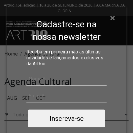
ArtRio 16a. edição | 16 a 20 de SETEMBRO de 2026 | AXIA MARINA DA
GLÓRIA
Cadastre-se na
nossa newsletter
Receba em primeira mão as últimas
Home
Agenda Cultural
novidades e lançamentos exclusivos
da ArtRio
Agenda Cultural
AUG
SEP
OCT
Inscreva-se