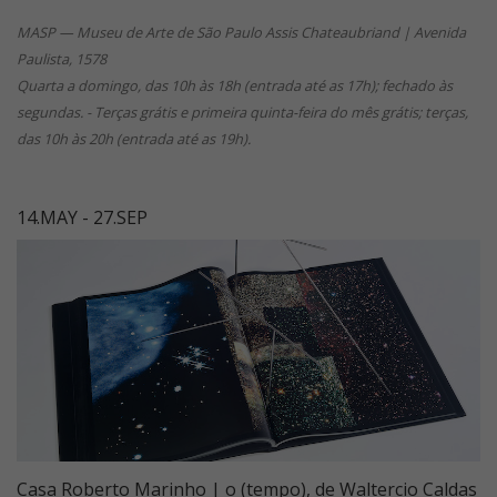
MASP — Museu de Arte de São Paulo Assis Chateaubriand | Avenida
Paulista, 1578
Quarta a domingo, das 10h às 18h (entrada até as 17h); fechado às
segundas. - Terças grátis e primeira quinta-feira do mês grátis; terças,
das 10h às 20h (entrada até as 19h).
14.MAY - 27.SEP
Casa Roberto Marinho | o (tempo), de Waltercio Caldas